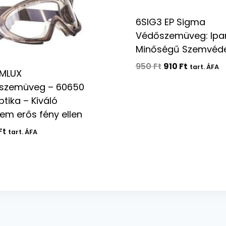
6SIG3 EP Sigma
Védőszemüveg: Ipar
Minőségű Szemvéd
Original
Current
950
Ft
910
Ft
tart. ÁFA
MLUX
price
price
szemüveg – 60650
was:
is:
ptika – Kiváló
950 Ft.
910 Ft.
em erős fény ellen
Ft
tart. ÁFA