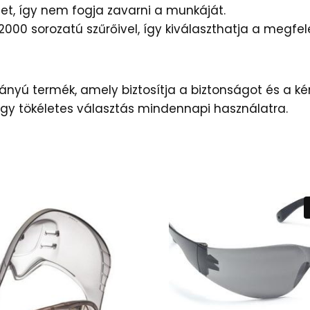
let, így nem fogja zavarni a munkáját.
 2000 sorozatú szűrőivel, így kiválaszthatja a megf
rányú termék, amely biztosítja a biztonságot és a k
így tökéletes választás mindennapi használatra.