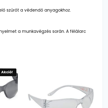
elelő szűrőt a védendő anyagokhoz.
ényelmet a munkavégzés során. A félálarc
Akció!