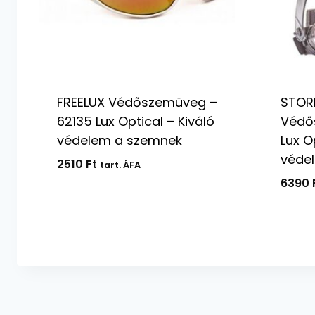
FREELUX Védőszemüveg –
STOR
62135 Lux Optical – Kiváló
Védő
védelem a szemnek
Lux O
védel
2510
Ft
tart. ÁFA
6390