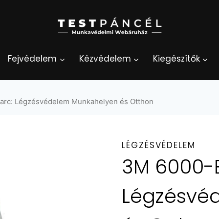
Fejvédelem
Kézvédelem
Kiegészítők
arc: Légzésvédelem Munkahelyen és Otthon
LÉGZÉSVÉDELEM
3M 6000-E
Légzésvé