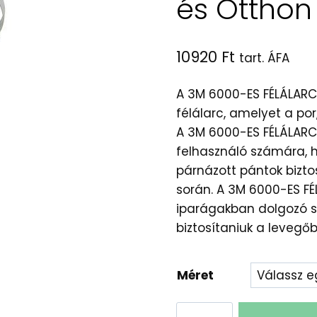
és Otthon
10920
Ft
tart. ÁFA
A 3M 6000-ES FÉLÁLARC
félálarc, amelyet a por
A 3M 6000-ES FÉLÁLARC 
felhasználó számára, h
párnázott pántok bizto
során. A 3M 6000-ES FÉ
iparágakban dolgozó s
biztosítaniuk a levegő
Méret
3M