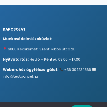
KAPCSOLAT
Munkavédelmi Szaküzlet:
6000 Kecskemét, Szent Miklós utca 21.
Nyitvatartás:
Hétfő – Péntek: 08:00 – 17:00
Webáruház ügyfélszolgálat:
+36 30 123 1866
info@testpancel.hu