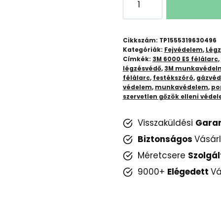
6000-
ES
Félálarc:
Cikkszám:
TP1555319630496
Légzésvédelem
Kategóriák:
Fejvédelem
,
Lég
Címkék:
3M 6000 ES félálarc
,
Munkahelyen
légzésvédő
,
3M munkavédelmi
és
félálarc
,
festékszóró
,
gázvéd
Otthon
védelem
,
munkavédelem
,
po
szervetlen gőzök elleni véde
mennyiség
Visszaküldési
Gara
Biztonságos
Vásár
Méretcsere
Szolgál
9000+
Elégedett
Vá