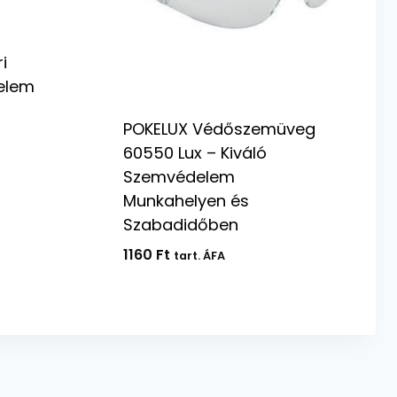
i
elem
POKELUX Védőszemüveg
60550 Lux – Kiváló
Szemvédelem
Munkahelyen és
Szabadidőben
1160
Ft
tart. ÁFA