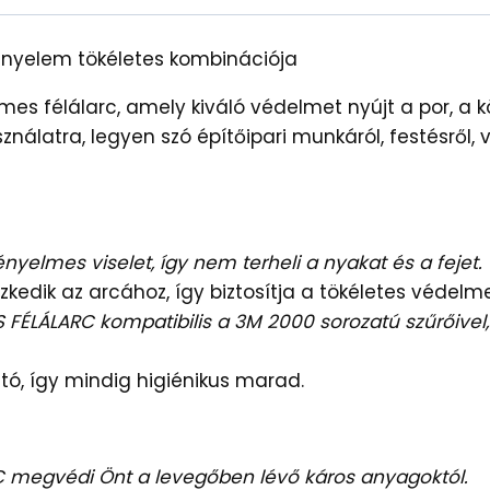
ényelem tökéletes kombinációja
s félálarc, amely kiváló védelmet nyújt a por, a kö
nálatra, legyen szó építőipari munkáról, festésről
nyelmes viselet, így nem terheli a nyakat és a fejet.
szkedik az arcához, így biztosítja a tökéletes védelme
FÉLÁLARC kompatibilis a 3M 2000 sorozatú szűrőivel, 
ató, így mindig higiénikus marad.
 megvédi Önt a levegőben lévő káros anyagoktól.