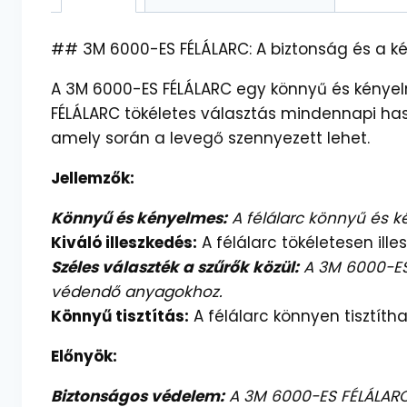
## 3M 6000-ES FÉLÁLARC: A biztonság és a k
A 3M 6000-ES FÉLÁLARC egy könnyű és kényelme
FÉLÁLARC tökéletes választás mindennapi hasz
amely során a levegő szennyezett lehet.
Jellemzők:
Könnyű és kényelmes:
A félálarc könnyű és ké
Kiváló illeszkedés:
A félálarc tökéletesen ille
Széles választék a szűrők közül:
A 3M 6000-ES 
védendő anyagokhoz.
Könnyű tisztítás:
A félálarc könnyen tisztíth
Előnyök:
Biztonságos védelem:
A 3M 6000-ES FÉLÁLARC