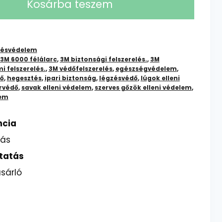
Kosárba teszem
zésvédelem
3M 6000 félálarc
,
3M biztonsági felszerelés.
,
3M
 felszerelés.
,
3M védőfelszerelés
,
egészségvédelem
,
ő
,
hegesztés
,
ipari biztonság
,
légzésvédő
,
lúgok elleni
rvédő
,
savak elleni védelem
,
szerves gőzök elleni védelem
,
lem
ncia
lás
tatás
sárló