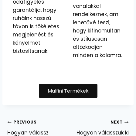
odafigyelés
vonalakkal
garantálja, hogy
rendelkeznek, ami
ruháink hosszú
lehetővé teszi,
távon is tökéletes
hogy kifinomultan
megjelenést és
és stílusosan
kényelmet
öltözködjön
biztosítsanak.
minden alkalomra.
Malfini Termékek
Bejegyzés
PREVIOUS
NEXT
Hogyan válassz
Hogyan válasszuk ki