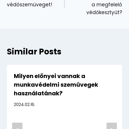
navigáció
védőszemüveget!
a megfelelő
védőkesztyűt?
Similar Posts
Milyen előnyei vannak a
munkavédelmi szemüvegek
használatának?
2024.02.16.