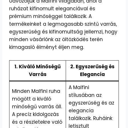
Üdvözöljük a Malfini világában, ahol a
ruházat kifinomult eleganciával és
prémium minőséggel találkozik. A
termékeinket a legmagasabb szintű varrás,
egyszerűség és kifinomultság jellemzi, hogy
minden vásárlónk az öltözködés terén
kimagasló élményt éljen meg.
1. Kiváló Minőségű
2. Egyszerűség és
Varrás
Elegancia
A Malfini
Minden Malfini ruha
stílusában az
mögött a kiváló
egyszerűség és az
minőségű varrás áll.
elegancia
A precíz kidolgozás
találkozik. Ruháink
és a részletekre való
letisztult