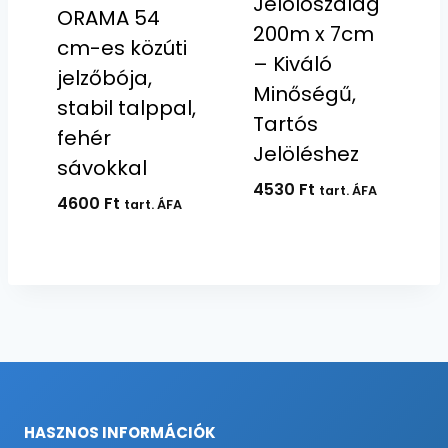
Jelölőszalag
ORAMA 54
200m x 7cm
cm-es közúti
– Kiváló
jelzőbója,
Minőségű,
stabil talppal,
Tartós
fehér
Jelöléshez
sávokkal
4530
Ft
tart. ÁFA
4600
Ft
tart. ÁFA
HASZNOS INFORMÁCIÓK