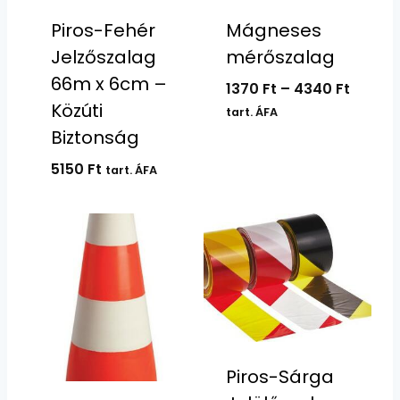
Piros-Fehér
Mágneses
Jelzőszalag
mérőszalag
66m x 6cm –
Ártart
1370
Ft
–
4340
Ft
Közúti
1370 Ft
tart. ÁFA
-
Biztonság
4340 F
5150
Ft
tart. ÁFA
Piros-Sárga