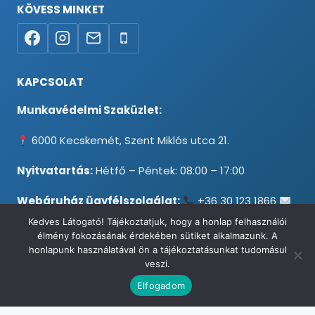
KÖVESS MINKET
KAPCSOLAT
Munkavédelmi Szaküzlet:
6000 Kecskemét, Szent Miklós utca 21.
Nyitvatartás:
Hétfő – Péntek: 08:00 – 17:00
Webáruház ügyfélszolgálat:
+36 30 123 1866
info@testpancel.hu
Kedves Látogató! Tájékoztatjuk, hogy a honlap felhasználói
élmény fokozásának érdekében sütiket alkalmazunk. A
honlapunk használatával ön a tájékoztatásunkat tudomásul
veszi.
© 2026 Munkavédelmi és Ruházati Webáruház - Minden jog
Elfogadom
fenntartva