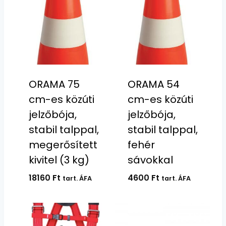
ORAMA 75
ORAMA 54
cm-es közúti
cm-es közúti
jelzőbója,
jelzőbója,
stabil talppal,
stabil talppal,
megerősített
fehér
kivitel (3 kg)
sávokkal
18160
Ft
4600
Ft
tart. ÁFA
tart. ÁFA