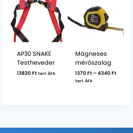
AP30 SNAKE
Mágneses
Testheveder
mérőszalag
Ártart
13830
Ft
1370
Ft
–
4340
Ft
tart. ÁFA
1370 Ft
tart. ÁFA
-
4340 F