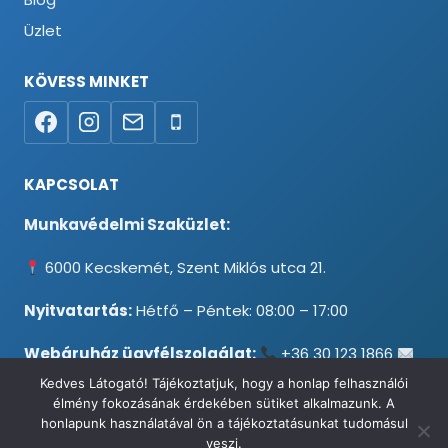
Üzlet
KÖVESS MINKET
KAPCSOLAT
Munkavédelmi Szaküzlet:
6000 Kecskemét, Szent Miklós utca 21.
Nyitvatartás:
Hétfő – Péntek: 08:00 – 17:00
Webáruház ügyfélszolgálat:
+36 30 123 1866
info@testpancel.hu
Kedves Látogató! Tájékoztatjuk, hogy a honlap felhasználói
élmény fokozásának érdekében sütiket alkalmazunk. A
honlapunk használatával ön a tájékoztatásunkat tudomásul
veszi.