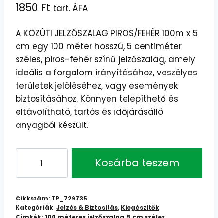
1850
Ft
tart. ÁFA
A KÖZÚTI JELZŐSZALAG PIROS/FEHÉR 100m x 5
cm egy 100 méter hosszú, 5 centiméter
széles, piros-fehér színű jelzőszalag, amely
ideális a forgalom irányításához, veszélyes
területek jelöléséhez, vagy események
biztosításához. Könnyen telepíthető és
eltávolítható, tartós és időjárásálló
anyagból készült.
Piros-
Kosárba teszem
Fehér
Jelzőszalag
100m
Cikkszám:
TP_729735
-
Kategóriák:
Jelzés & Biztosítás
,
Kiegészítők
Címkék:
100 méteres jelzőszalag
,
5 cm széles