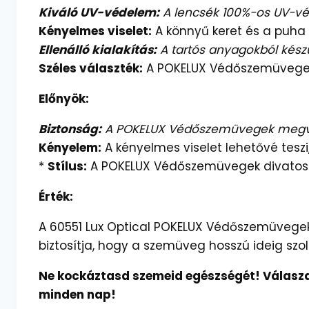
Kiváló UV-védelem:
A lencsék 100%-os UV-vé
Kényelmes viselet:
A könnyű keret és a puha 
Ellenálló kialakítás:
A tartós anyagokból készü
Széles választék:
A POKELUX Védőszemüvegek 
Előnyök:
Biztonság:
A POKELUX Védőszemüvegek megvédi
Kényelem:
A kényelmes viselet lehetővé tesz
*
Stílus:
A POKELUX Védőszemüvegek divatosak 
Érték:
A 60551 Lux Optical POKELUX Védőszemüvegek k
biztosítja, hogy a szemüveg hosszú ideig szol
Ne kockáztasd szemeid egészségét! Válaszd
minden nap!