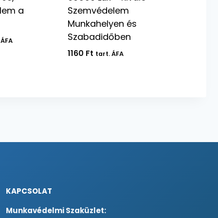
elem a
Szemvédelem
Munkahelyen és
Szabadidőben
rtomány:
 ÁFA
 Ft
1160
Ft
tart. ÁFA
 Ft
KAPCSOLAT
Munkavédelmi Szaküzlet: