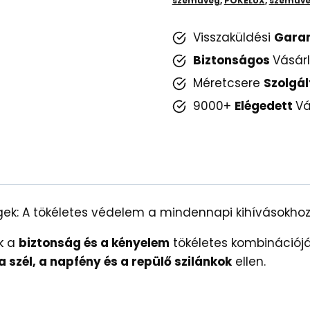
szemüveg
,
POKELUX
,
szemüv
-
Kiváló
Visszaküldési
Gara
Védelem
Biztonságos
Vásár
és
Méretcsere
Szolgál
Stílus
mennyiség
9000+
Elégedett
Vá
ek: A tökéletes védelem a mindennapi kihívásokho
k a
biztonság és a kényelem
tökéletes kombinációjá
a szél, a napfény és a repülő szilánkok
ellen.