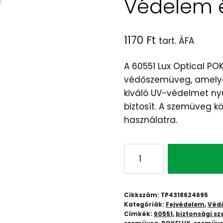
Védelem é
1170
Ft
tart. ÁFA
A 60551 Lux Optical P
védőszemüveg, amelyet
kiváló UV-védelmet nyú
biztosít. A szemüveg k
használatra.
Pokelux
Védőszemüveg
-
60551
Cikkszám:
TP4318624695
Lux
Kategóriák:
Fejvédelem
,
Véd
Címkék:
60551
,
biztonsági s
Optical