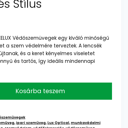
s Stílus
OKELUX Védőszemüvegek egy kiváló minőségű
 a szem védelmére terveztek. A lencsék
jtanak, és a keret kényelmes viseletet
önnyű és tartós, így ideális mindennapi
Kosárba teszem
őszemüvegek
zemüveg
,
ipari szemüveg
,
Lux Optical
,
munkavédelmi