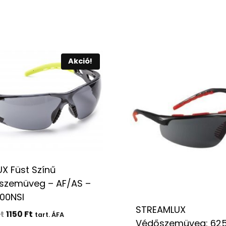
Akció!
UX Füst Színű
szemüveg – AF/AS –
00NSI
STREAMLUX
Original
Current
t
1150
Ft
tart. ÁFA
Védőszemüveg: 625