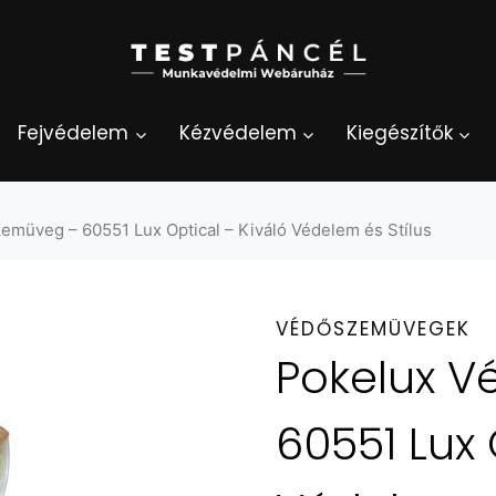
Fejvédelem
Kézvédelem
Kiegészítők
emüveg – 60551 Lux Optical – Kiváló Védelem és Stílus
VÉDŐSZEMÜVEGEK
Pokelux 
60551 Lux 