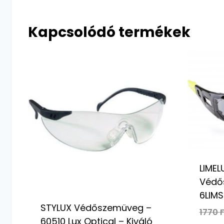
Kapcsolódó termékek
LIMEL
Védő
6LIMS
STYLUX Védőszemüveg –
1770
F
60510 Lux Optical – Kiváló