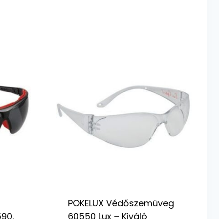
POKELUX Védőszemüveg
90,
60550 Lux – Kiváló