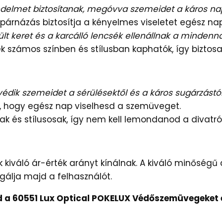
delmet biztosítanak, megóvva szemeidet a káros na
párnázás biztosítja a kényelmes viseletet egész nap
lt keret és a karcálló lencsék ellenállnak a mindenn
számos színben és stílusban kaphatók, így biztosa
k szemeidet a sérülésektől és a káros sugárzástól
i, hogy egész nap viselhesd a szemüveget.
és stílusosak, így nem kell lemondanod a divatról
iváló ár-érték arányt kínálnak. A kiváló minőségű a
gálja majd a felhasználót.
 a 60551 Lux Optical POKELUX Védőszemüvegeket é