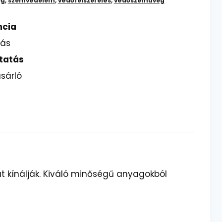
eg
,
szemvédelem
,
védőfelszerelés
,
védőszemüveg
ncia
lás
tatás
sárló
z
t kínálják. Kiváló minőségű anyagokból