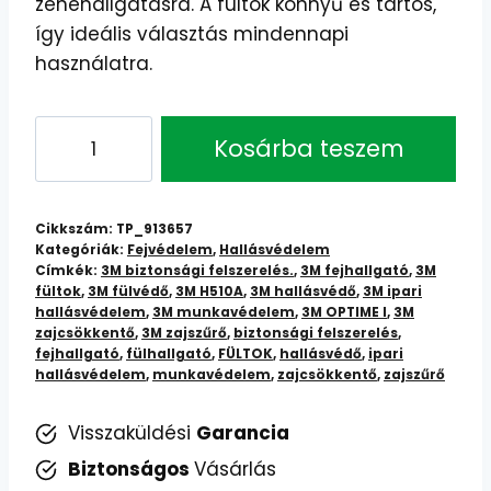
zenehallgatásra. A fültok könnyű és tartós,
így ideális választás mindennapi
használatra.
3M
Kosárba teszem
Optime
I
Fültok
Cikkszám:
TP_913657
Fejpánttal:
Kategóriák:
Fejvédelem
,
Hallásvédelem
Címkék:
3M biztonsági felszerelés.
,
3M fejhallgató
,
3M
Kényelmes
fültok
,
3M fülvédő
,
3M H510A
,
3M hallásvédő
,
3M ipari
és
hallásvédelem
,
3M munkavédelem
,
3M OPTIME I
,
3M
Hatékony
zajcsökkentő
,
3M zajszűrő
,
biztonsági felszerelés
,
fejhallgató
,
fülhallgató
,
FÜLTOK
,
hallásvédő
,
ipari
Hallásvédelem
hallásvédelem
,
munkavédelem
,
zajcsökkentő
,
zajszűrő
mennyiség
Visszaküldési
Garancia
Biztonságos
Vásárlás