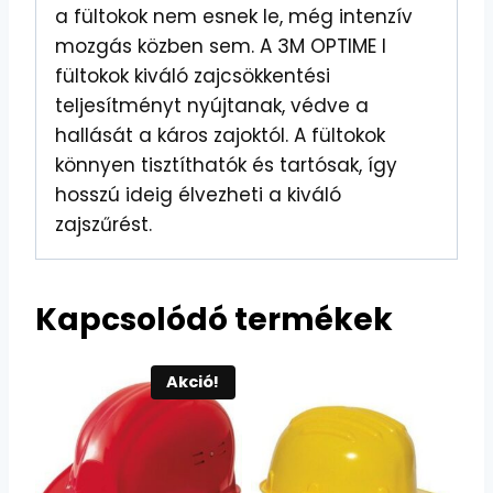
a fültokok nem esnek le, még intenzív
mozgás közben sem. A 3M OPTIME I
fültokok kiváló zajcsökkentési
teljesítményt nyújtanak, védve a
hallását a káros zajoktól. A fültokok
könnyen tisztíthatók és tartósak, így
hosszú ideig élvezheti a kiváló
zajszűrést.
Kapcsolódó termékek
Akció!