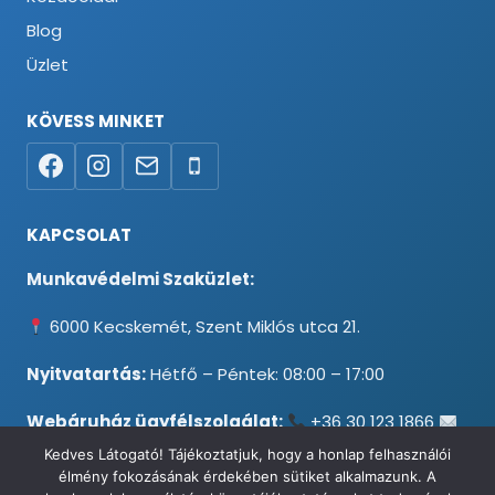
Blog
Üzlet
KÖVESS MINKET
KAPCSOLAT
Munkavédelmi Szaküzlet:
6000 Kecskemét, Szent Miklós utca 21.
Nyitvatartás:
Hétfő – Péntek: 08:00 – 17:00
Webáruház ügyfélszolgálat:
+36 30 123 1866
info@testpancel.hu
Kedves Látogató! Tájékoztatjuk, hogy a honlap felhasználói
élmény fokozásának érdekében sütiket alkalmazunk. A