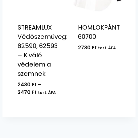
STREAMLUX
HOMLOKPÁNT
Védőszemüveg:
60700
62590, 62593
2730
Ft
tart. ÁFA
– Kiváló
védelem a
szemnek
2430
Ft
–
Ártartomány:
2470
Ft
tart. ÁFA
2430 Ft
-
2470 Ft