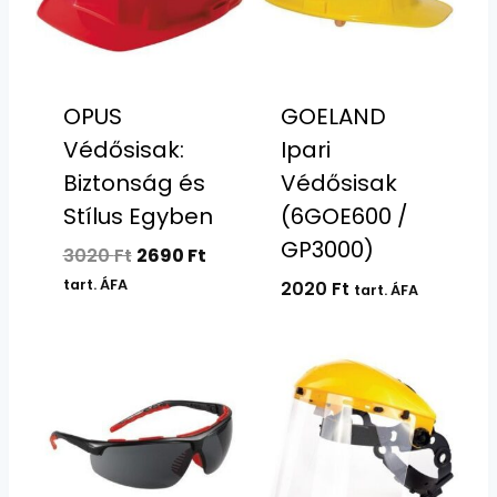
OPUS
GOELAND
Védősisak:
Ipari
Biztonság és
Védősisak
Stílus Egyben
(6GOE600 /
GP3000)
Original
Current
3020
Ft
2690
Ft
price
price
tart. ÁFA
2020
Ft
tart. ÁFA
was:
is:
3020 Ft.
2690 Ft.