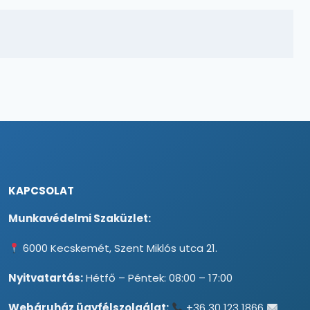
KAPCSOLAT
Munkavédelmi Szaküzlet:
6000 Kecskemét, Szent Miklós utca 21.
Nyitvatartás:
Hétfő – Péntek: 08:00 – 17:00
Webáruház ügyfélszolgálat:
+36 30 123 1866