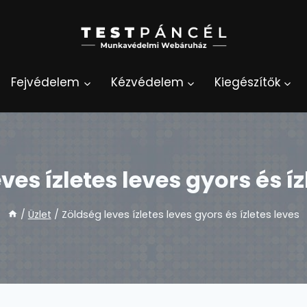
Fejvédelem
Kézvédelem
Kiegészítők
ves ízletes leves gyors és íz
/
Üzlet
/
Zöldség leves ízletes leves gyors és ízletes leves