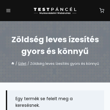
Skip
to
content
Zöldség leves ízesítés
gyors és könnyű
/
Üzlet
/
Zöldség leves ízesítés gyors és könnyű
Egy termék se felelt meg a
keresésnek.