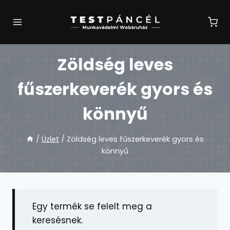
Skip
to
content
Zöldség leves
fűszerkeverék gyors és
könnyű
/
Üzlet
/
Zöldség leves fűszerkeverék gyors és
könnyű
Egy termék se felelt meg a
keresésnek.