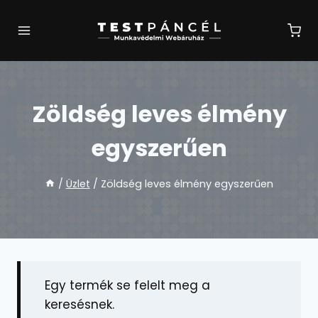
Skip
to
content
Zöldség leves élmény
egyszerűen
/
Üzlet
/
Zöldség leves élmény egyszerűen
Egy termék se felelt meg a
keresésnek.