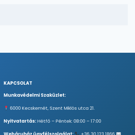
KAPCSOLAT
Munkavédelmi Szaküzlet:
6000 Kecskemét, Szent Miklós utca 21.
Nyitvatartás:
Hétfő – Péntek: 08:00 – 17:00
Webáruház ügyfélszolgálat:
+36 30 123 1866