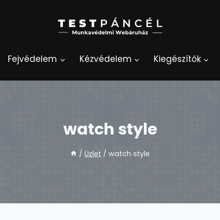
Fejvédelem
Kézvédelem
Kiegészítők
watch style
/
Üzlet
/
watch style