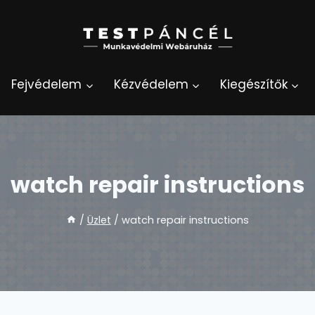
Fejvédelem
Kézvédelem
Kiegészítők
watch repair instructions
/
Üzlet
/
watch repair instructions