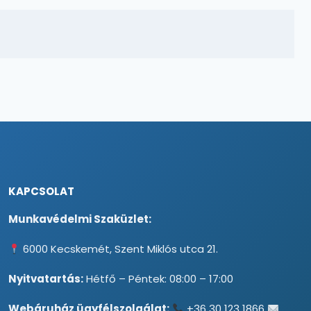
KAPCSOLAT
Munkavédelmi Szaküzlet:
6000 Kecskemét, Szent Miklós utca 21.
Nyitvatartás:
Hétfő – Péntek: 08:00 – 17:00
Webáruház ügyfélszolgálat:
+36 30 123 1866