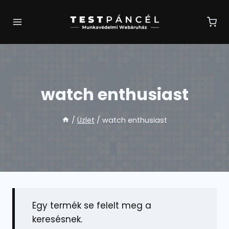
Skip
to
content
watch enthusiast
/
Üzlet
/
watch enthusiast
Egy termék se felelt meg a
keresésnek.