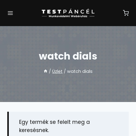
Skip
to
content
watch dials
/
Üzlet
/
watch dials
Egy termék se felelt meg a
keresésnek.