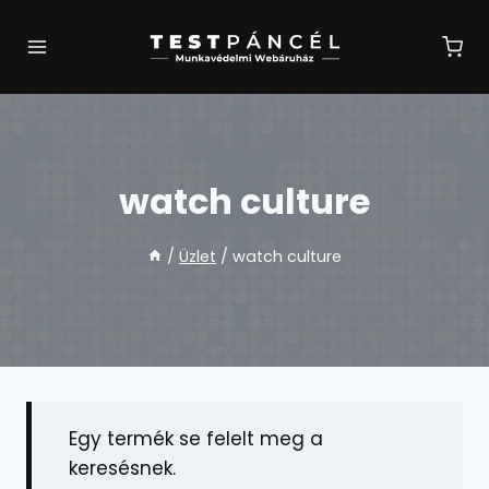
Skip
to
content
watch culture
/
Üzlet
/
watch culture
Egy termék se felelt meg a
keresésnek.