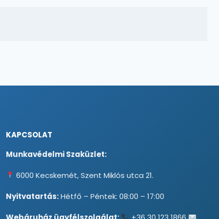
KAPCSOLAT
Munkavédelmi Szaküzlet:
6000 Kecskemét, Szent Miklós utca 21.
Nyitvatartás:
Hétfő – Péntek: 08:00 – 17:00
Webáruház ügyfélszolgálat:
+36 30 123 1866