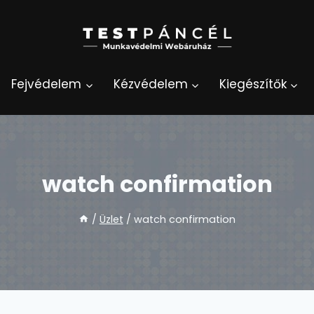
Fejvédelem
Kézvédelem
Kiegészítők
watch confirmation
/
Üzlet
/
watch confirmation