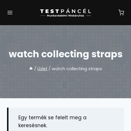
Skip
to
content
watch collecting straps
/
Üzlet
/
watch collecting straps
Egy termék se felelt meg a
keresésnek.