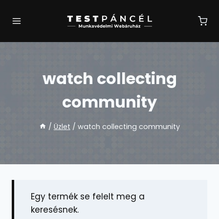
Skip
to
content
watch collecting
community
/
Üzlet
/
watch collecting community
Egy termék se felelt meg a
keresésnek.