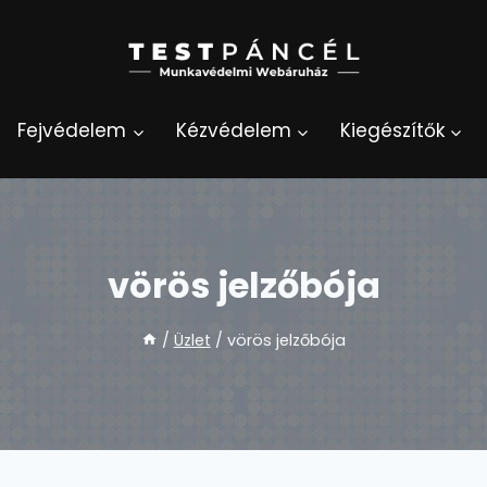
Fejvédelem
Kézvédelem
Kiegészítők
vörös jelzőbója
/
Üzlet
/
vörös jelzőbója