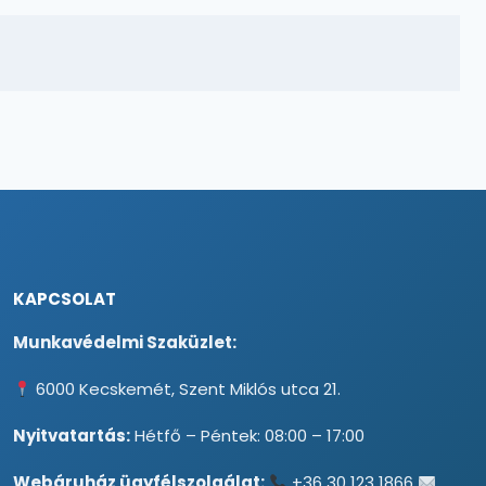
KAPCSOLAT
Munkavédelmi Szaküzlet:
6000 Kecskemét, Szent Miklós utca 21.
Nyitvatartás:
Hétfő – Péntek: 08:00 – 17:00
Webáruház ügyfélszolgálat:
+36 30 123 1866