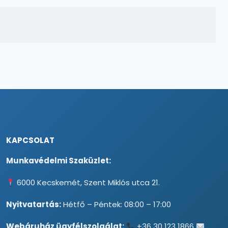
KAPCSOLAT
Munkavédelmi Szaküzlet:
6000 Kecskemét, Szent Miklós utca 21.
Nyitvatartás:
Hétfő – Péntek: 08:00 – 17:00
Webáruház ügyfélszolgálat:
+36 30 123 1866