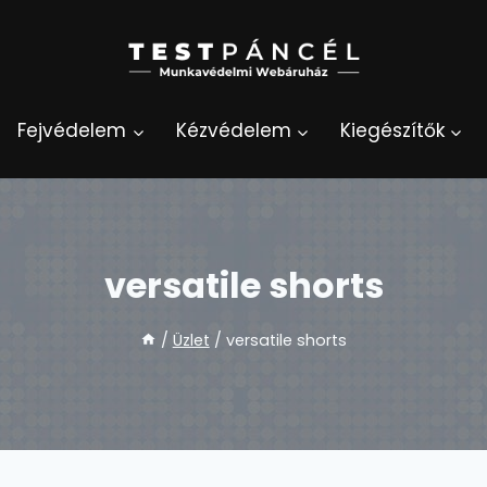
Fejvédelem
Kézvédelem
Kiegészítők
versatile shorts
/
Üzlet
/
versatile shorts