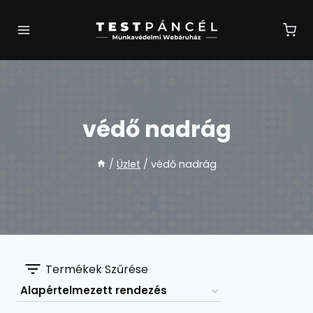
Skip
to
content
védő nadrág
/
Üzlet
/
védő nadrág
Termékek Szűrése