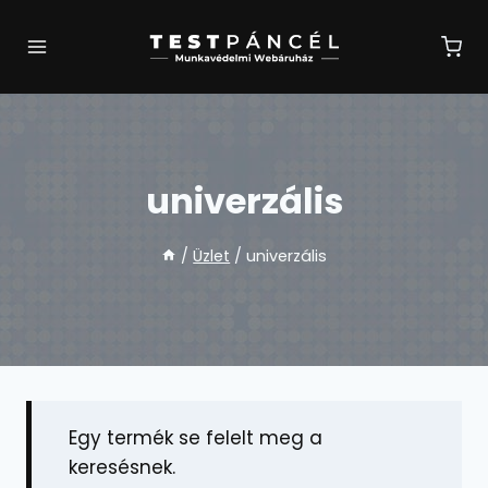
Skip
to
content
univerzális
/
Üzlet
/
univerzális
Egy termék se felelt meg a
keresésnek.