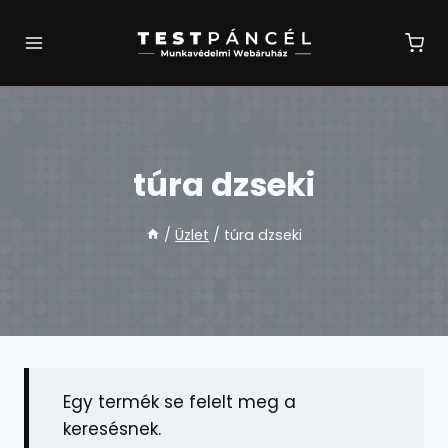
Skip
to
content
túra dzseki
/
Üzlet
/
túra dzseki
Egy termék se felelt meg a
keresésnek.