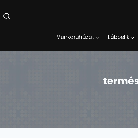
Skip
to
content
Munkaruházat
Lábbelik
termés