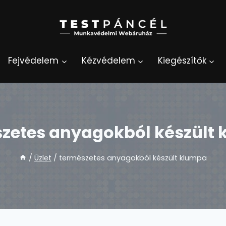
Fejvédelem
Kézvédelem
Kiegészítők
zetes anyagokból készült
/
Üzlet
/
természetes anyagokból készült klumpa