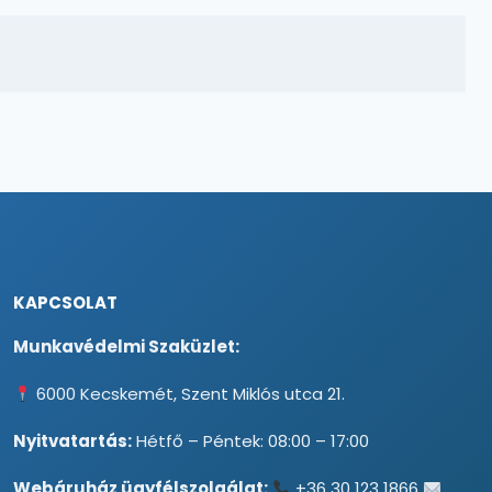
KAPCSOLAT
Munkavédelmi Szaküzlet:
6000 Kecskemét, Szent Miklós utca 21.
Nyitvatartás:
Hétfő – Péntek: 08:00 – 17:00
Webáruház ügyfélszolgálat:
+36 30 123 1866