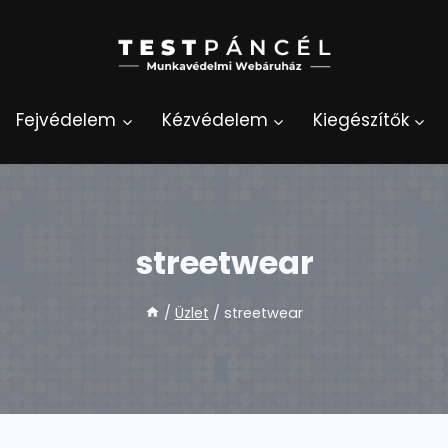
Fejvédelem
Kézvédelem
Kiegészítők
streetwear
/
Üzlet
/
streetwear