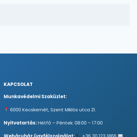
KAPCSOLAT
Munkavédelmi Szaküzlet:
6000 Kecskemét, Szent Miklós utca 21.
Nyitvatartás:
Hétfő – Péntek: 08:00 – 17:00
Webáruház ügyfélszolgálat:
+36 30 123 1866