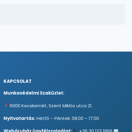
KAPCSOLAT
Munkavédelmi Szaküzlet:
6000 Kecskemét, Szent Miklós utca 21.
Nyitvatartás:
Hétfő – Péntek: 08:00 – 17:00
Webáruház ügyfélszolgálat:
+36 30 123 1866