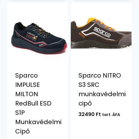
Sparco
Sparco NITRO
IMPULSE
S3 SRC
MILTON
munkavédelmi
RedBull ESD
cipő
S1P
32490
Ft
tart. ÁFA
Munkavédelmi
Cipő