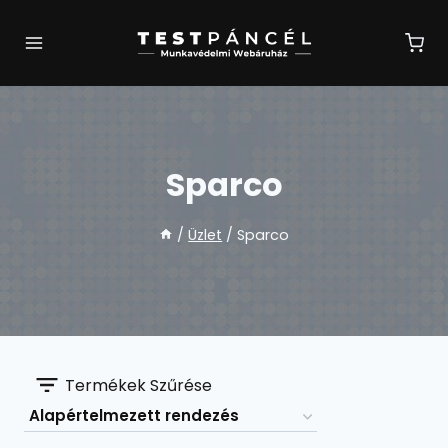
Skip
to
content
Sparco
/
Üzlet
/
Sparco
Termékek Szűrése