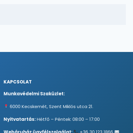
KAPCSOLAT
Munkavédelmi Szaküzlet:
6000 Kecskemét, Szent Miklós utca 21.
Nyitvatartás:
Hétfő – Péntek: 08:00 – 17:00
Webáruház ügyfélszolgálat:
+36 30 123 1866