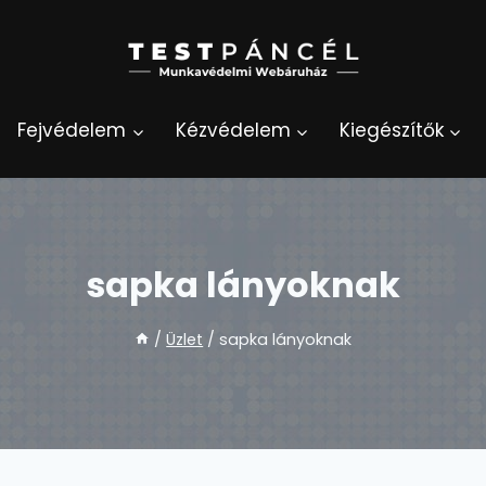
Fejvédelem
Kézvédelem
Kiegészítők
sapka lányoknak
/
Üzlet
/
sapka lányoknak