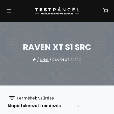
Skip
to
content
RAVEN XT S1 SRC
/
Üzlet
/
RAVEN XT S1 SRC
Termékek Szűrése