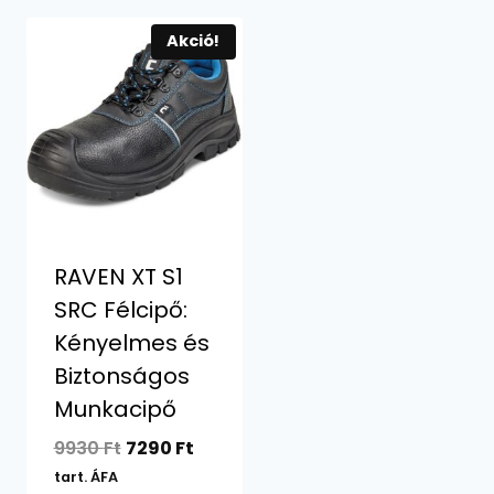
Akció!
RAVEN XT S1
SRC Félcipő:
Kényelmes és
Biztonságos
Munkacipő
Original
Current
9930
Ft
7290
Ft
price
price
tart. ÁFA