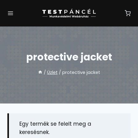
Skip
to
content
protective jacket
/
Üzlet
/
protective jacket
Egy termék se felelt meg a
keresésnek.