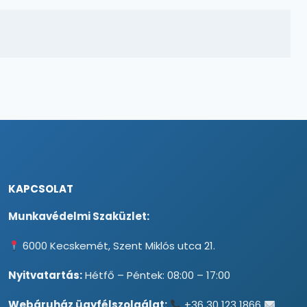
KAPCSOLAT
Munkavédelmi Szaküzlet:
6000 Kecskemét, Szent Miklós utca 21.
Nyitvatartás:
Hétfő – Péntek: 08:00 – 17:00
Webáruház ügyfélszolgálat:
+36 30 123 1866