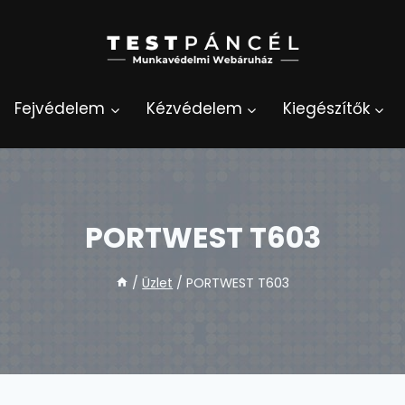
Fejvédelem
Kézvédelem
Kiegészítők
PORTWEST T603
/
Üzlet
/
PORTWEST T603