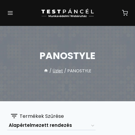
Skip
to
content
PANOSTYLE
/
Üzlet
/
PANOSTYLE
Termékek Szűrése