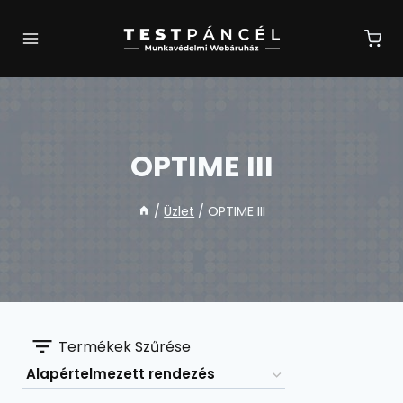
Skip
to
content
OPTIME III
/
Üzlet
/
OPTIME III
Termékek Szűrése