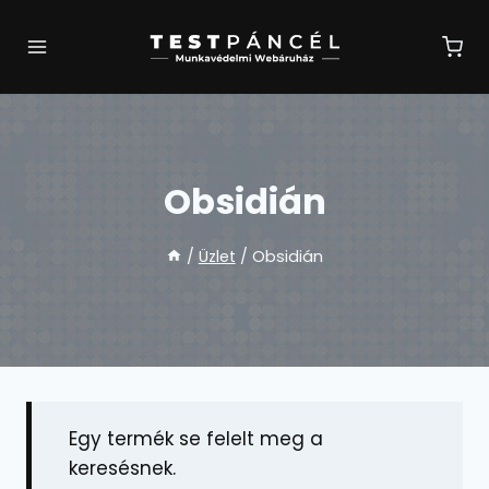
Skip
to
content
Obsidián
/
Üzlet
/
Obsidián
Egy termék se felelt meg a
keresésnek.