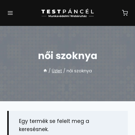
Skip
to
content
női szoknya
/
Üzlet
/
női szoknya
Egy termék se felelt meg a
keresésnek.