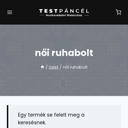
Skip
to
content
női ruhabolt
/
Üzlet
/
női ruhabolt
Egy termék se felelt meg a
keresésnek.