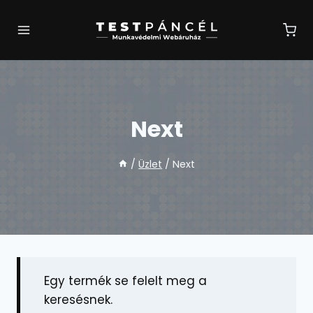
Skip
to
content
Next
/
Üzlet
/
Next
Egy termék se felelt meg a
keresésnek.