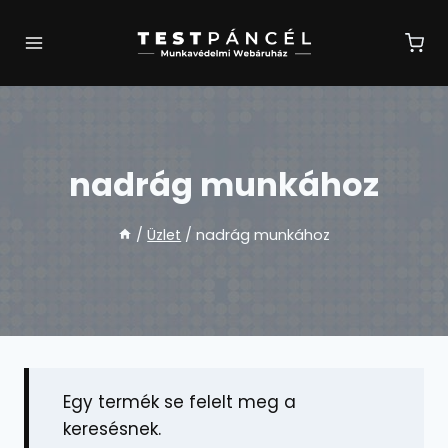
Skip
to
content
nadrág munkához
/
Üzlet
/
nadrág munkához
Egy termék se felelt meg a
keresésnek.