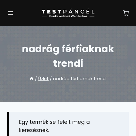
Skip
to
content
nadrág férfiaknak
trendi
/
Üzlet
/
nadrág férfiaknak trendi
Egy termék se felelt meg a
keresésnek.