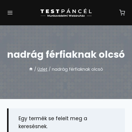
Skip
to
content
nadrág férfiaknak olcsó
/
Üzlet
/
nadrág férfiaknak olcsó
Egy termék se felelt meg a
keresésnek.