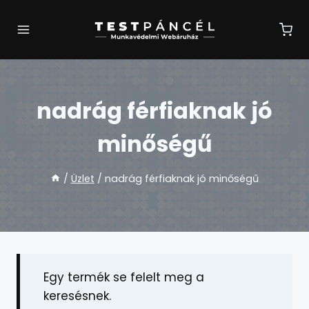
Skip
to
content
nadrág férfiaknak jó
minőségű
/
Üzlet
/
nadrág férfiaknak jó minőségű
Egy termék se felelt meg a
keresésnek.