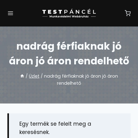
Skip
to
content
nadrág férfiaknak jó
áron jó áron rendelhető
/
Üzlet
/
nadrág férfiaknak jó áron jó áron
rendelhető
Egy termék se felelt meg a
keresésnek.