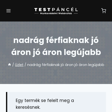
Skip
to
content
nadrág férfiaknak jó
áron jó áron legújabb
/
Üzlet
/
nadrág férfiaknak jó áron jó áron legújabb
Egy termék se felelt meg a
keresésnek.