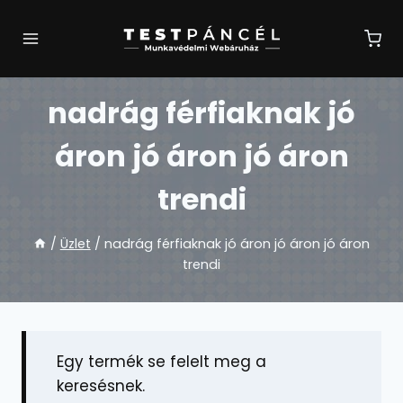
Skip
to
content
nadrág férfiaknak jó
áron jó áron jó áron
trendi
/
Üzlet
/
nadrág férfiaknak jó áron jó áron jó áron
trendi
Egy termék se felelt meg a
keresésnek.