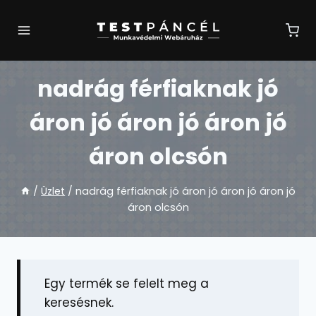
Skip
to
content
nadrág férfiaknak jó
áron jó áron jó áron jó
áron olcsón
/
Üzlet
/
nadrág férfiaknak jó áron jó áron jó áron jó
áron olcsón
Egy termék se felelt meg a
keresésnek.