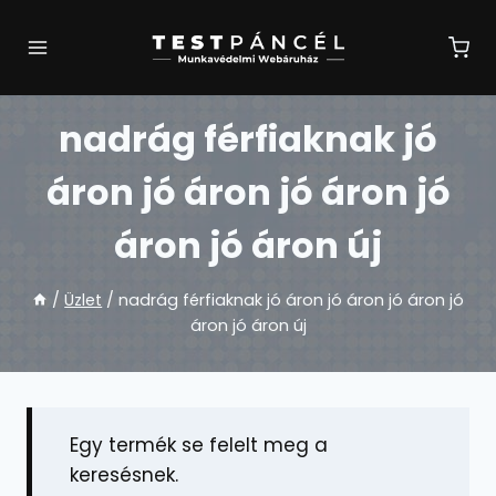
Skip
to
content
nadrág férfiaknak jó
áron jó áron jó áron jó
áron jó áron új
/
Üzlet
/
nadrág férfiaknak jó áron jó áron jó áron jó
áron jó áron új
Egy termék se felelt meg a
keresésnek.