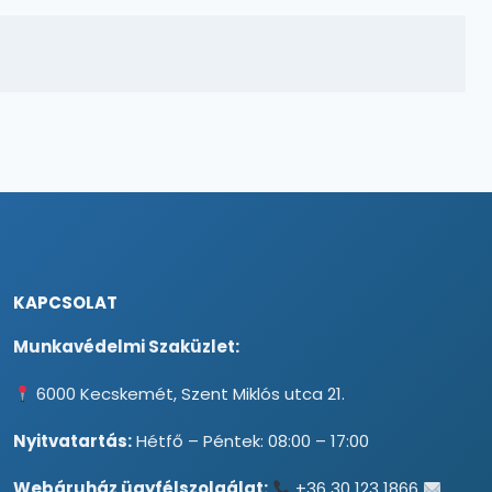
KAPCSOLAT
Munkavédelmi Szaküzlet:
6000 Kecskemét, Szent Miklós utca 21.
Nyitvatartás:
Hétfő – Péntek: 08:00 – 17:00
Webáruház ügyfélszolgálat:
+36 30 123 1866