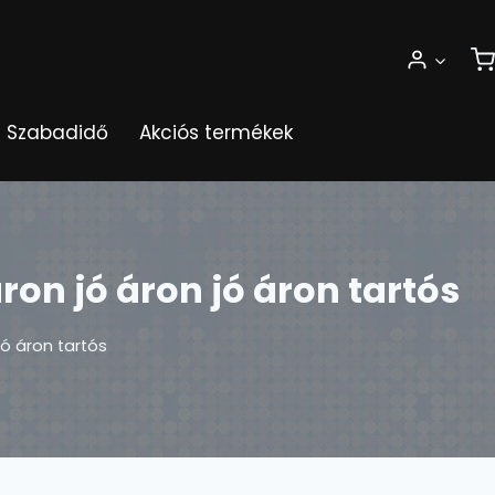
Szabadidő
Akciós termékek
ron jó áron jó áron tartós
jó áron tartós