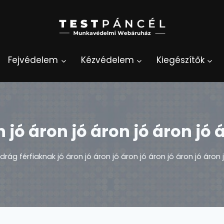
Fejvédelem
Kézvédelem
Kiegészítők
jó áron jó áron jó áron jó á
drág férfiaknak jó áron jó áron jó áron jó áron jó áron jó áron 