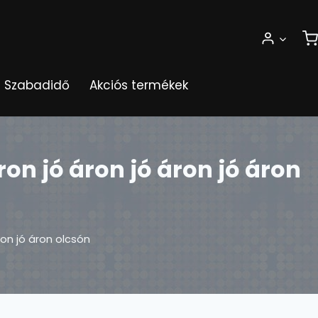
Szabadidő
Akciós termékek
ron jó áron jó áron jó áron
ron jó áron olcsón