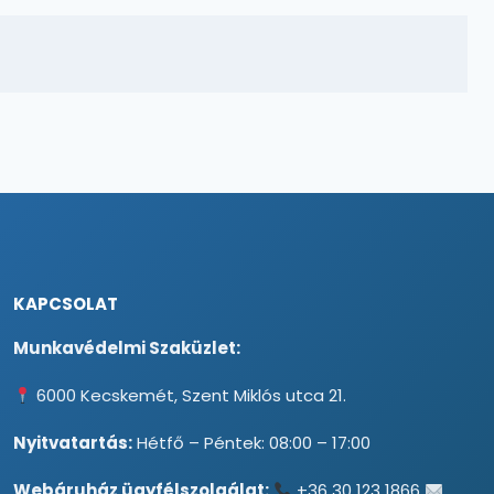
KAPCSOLAT
Munkavédelmi Szaküzlet:
6000 Kecskemét, Szent Miklós utca 21.
Nyitvatartás:
Hétfő – Péntek: 08:00 – 17:00
Webáruház ügyfélszolgálat:
+36 30 123 1866