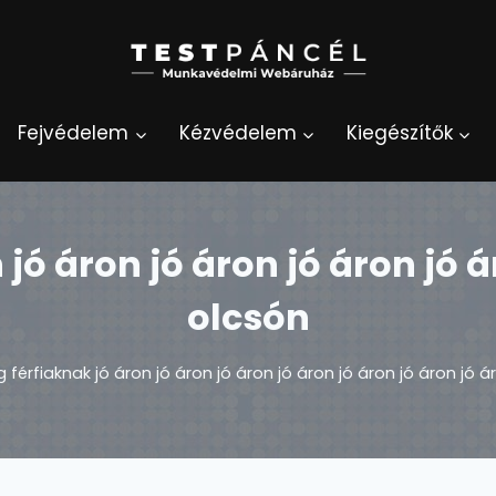
Fejvédelem
Kézvédelem
Kiegészítők
jó áron jó áron jó áron jó á
olcsón
 férfiaknak jó áron jó áron jó áron jó áron jó áron jó áron jó á