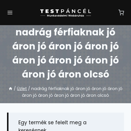
Skip
to
content
nadrág férfiaknak jó
áron jó áron jó áron jó
áron jó áron jó áron jó
áron jó áron olcsó
/
Üzlet
/
nadrág férfiaknak jó áron jó áron jó áron jó
áron jó áron jó áron jó áron jó áron olcsó
Egy termék se felelt meg a
keresésnek.