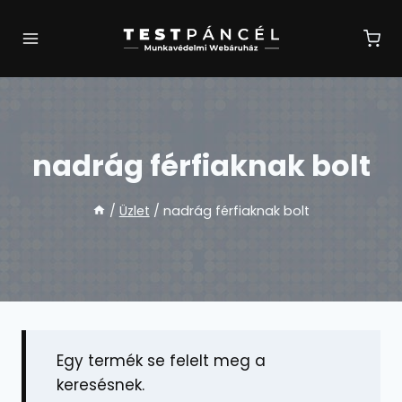
Skip
to
content
nadrág férfiaknak bolt
/
Üzlet
/
nadrág férfiaknak bolt
Egy termék se felelt meg a
keresésnek.